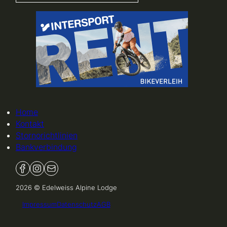
Home
Kontakt
Stornorichtlinien
Bankverbindung
Follow us on Facebook
Floge uns auf Instagram
Sende uns ein Email
2026 © Edelweiss Alpine Lodge
Impressum
Datenschutz
AGB