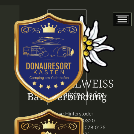
Bankverbindung
Sparkasse Hinterstoder
BKtnr.780175 Blz. 20320
IBAN: AT26 2032 0321 0078 0175